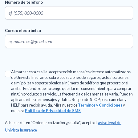
Número de teléfono
Correo electrónico
Al marcar esta casilla, acepto recibir mensajes de texto automatizados
de Univista Insurance sobre cotizaciones de seguros, actualizaciones
de mi póliza y soporte técnico al número de teléfono que proporcioné
arriba. Entiendo que no tengo que dar mi consentimiento para comprar
ningún producto o servicio. La frecuencia de los mensajes varía. Pueden
aplicar tarifas de mensajes y datos. Responde STOP para cancelar y
HELP para recibir ayuda. Mira nuestros
Términos y Condiciones
y
nuestra
Política de Privacidad de SMS
.
Al hacer clic en "Obtener cotización gratuita", acepto el
aviso legal de
Univista Insurance