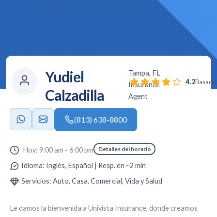
Yudiel
Tampa, FL
4.2
Basado 
Insurance
Calzadilla
Agent
(813) 638-8800
Detalles del horario
Hoy: 9:00 am - 6:00 pm
Idioma: Inglés, Español | Resp. en ~2 min
Servicios: Auto, Casa, Comercial, Vida y Salud
Le damos la bienvenida a
Univista Insurance
, donde creamos