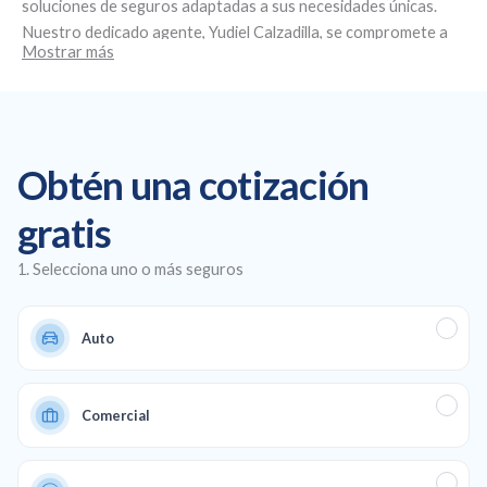
soluciones de seguros adaptadas a sus necesidades únicas.
Nuestro dedicado agente,
Yudiel Calzadilla
, se compromete a
Mostrar más
brindar un servicio personalizado y asesoramiento experto.
Ubicados en
7027 West Waters ave, Tampa, FL 33634
, nos
especializamos en la creación de planes de seguro
personalizados, ofreciendo seguros de salud y de automóvil
asequibles, así como cobertura comercial y de vida para
Obtén una cotización
garantizar una protección total en todos los aspectos de su
vida y su negocio.
gratis
1. Selecciona uno o más seguros
Auto
Comercial