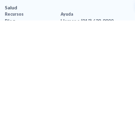
Salud
Recursos
Ayuda
Blog
Llamar a (813) 638-8800
Aplicación movil
Contáctanos
Recursos de marca
Preguntas frequentes
Legal
Política de privacidad
Privacidad de Datos
Accesibilidad
Política de Privacidad de
SMS
Términos y Condiciones