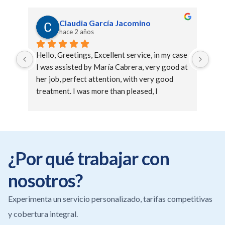
Claudia García Jacomino
hace 2 años
Hello, Greetings, Excellent service, in my case 
Mar
I was assisted by María Cabrera, very good at 
serv
her job, perfect attention, with very good 
treatment. I was more than pleased, I 
recommend it 100👍🏻. thank you so much
¿Por qué trabajar con
nosotros?
Experimenta un servicio personalizado, tarifas competitivas
y cobertura integral.