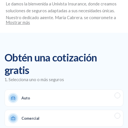
Le damos la bienvenida a
Univista Insurance
, donde creamos
soluciones de seguros adaptadas a sus necesidades únicas.
Nuestro dedicado agente,
Maria Cabrera
, se compromete a
Mostrar más
brindar un servicio personalizado y asesoramiento experto.
Ubicados en
6309 S Dixie Hwy, West Palm Beach, FL 33405
,
nos especializamos en la creación de planes de seguro
personalizados, ofreciendo seguros de salud y de automóvil
asequibles, así como cobertura comercial y de vida para
Obtén una cotización
garantizar una protección total en todos los aspectos de su
vida y su negocio.
gratis
1. Selecciona uno o más seguros
Auto
Comercial