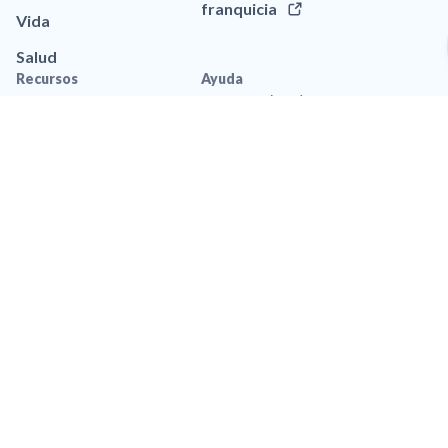
franquicia
Vida
Salud
Recursos
Ayuda
Blog
Llamar a (561) 469-0059
Aplicación movil
Contáctanos
Recursos de marca
Preguntas frequentes
Legal
Política de privacidad
Privacidad de Datos
Accesibilidad
Política de Privacidad de
SMS
Términos y Condiciones