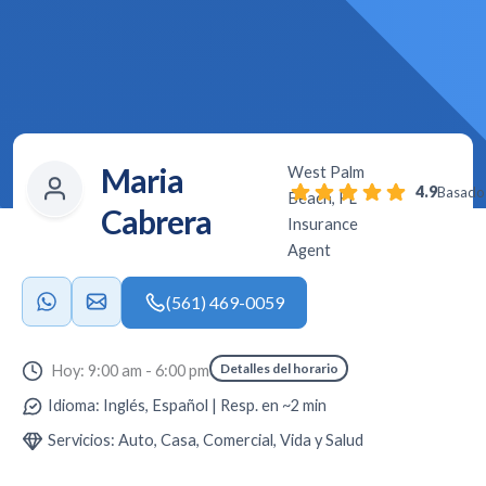
Maria
West Palm
4.9
Basado 
Beach, FL
Cabrera
Insurance
Agent
(561) 469-0059
Detalles del horario
Hoy: 9:00 am - 6:00 pm
Idioma: Inglés, Español | Resp. en ~2 min
Servicios: Auto, Casa, Comercial, Vida y Salud