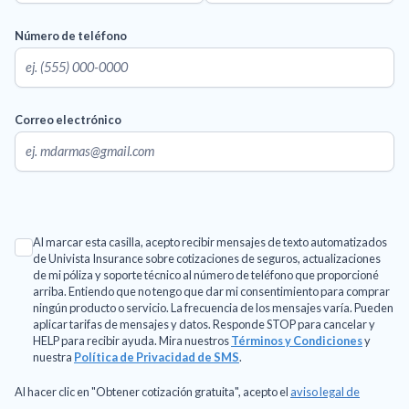
Número de teléfono
Correo electrónico
Al marcar esta casilla, acepto recibir mensajes de texto automatizados
de Univista Insurance sobre cotizaciones de seguros, actualizaciones
de mi póliza y soporte técnico al número de teléfono que proporcioné
arriba. Entiendo que no tengo que dar mi consentimiento para comprar
ningún producto o servicio. La frecuencia de los mensajes varía. Pueden
aplicar tarifas de mensajes y datos. Responde STOP para cancelar y
HELP para recibir ayuda. Mira nuestros
Términos y Condiciones
y
nuestra
Política de Privacidad de SMS
.
Al hacer clic en "Obtener cotización gratuita", acepto el
aviso legal de