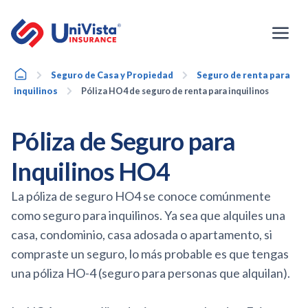
Ir
al
contenido
Home
Seguro de Casa y Propiedad
Seguro de renta para
inquilinos
Póliza HO4 de seguro de renta para inquilinos
Póliza de Seguro para
Inquilinos HO4
La póliza de seguro HO4 se conoce comúnmente
como seguro para inquilinos. Ya sea que alquiles una
casa, condominio, casa adosada o apartamento, si
compraste un seguro, lo más probable es que tengas
una póliza HO-4 (seguro para personas que alquilan).