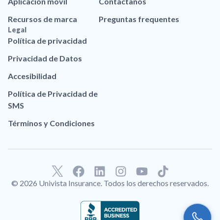
Aplicación movil
Contáctanos
Recursos de marca
Preguntas frequentes
Legal
Política de privacidad
Privacidad de Datos
Accesibilidad
Política de Privacidad de
SMS
Términos y Condiciones
F
L
I
Y
T
a
i
n
o
i
© 2026 Univista Insurance. Todos los derechos reservados.
c
n
s
u
k
e
k
t
t
t
b
e
a
u
o