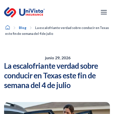
Ir
al
contenido
Home
Blog
La escalofriante verdad sobre conducir en Texas
este fin de semana del 4 de julio
junio 29, 2026
La escalofriante verdad sobre
conducir en Texas este fin de
semana del 4 de julio