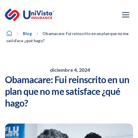
Ir
al
contenido
Home
Blog
Obamacare: Fui reinscrito en un plan que no me
satisface ¿qué hago?
diciembre 4, 2024
Obamacare: Fui reinscrito en un
plan que no me satisface ¿qué
hago?