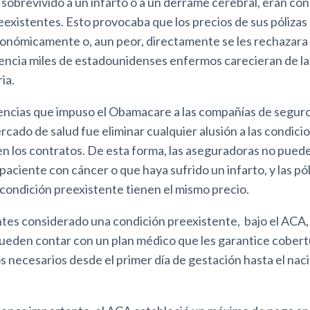
sobrevivido a un infarto o a un derrame cerebral, eran co
existentes. Esto provocaba que los precios de sus pólizas
ronómicamente o, aun peor, directamente se les rechazara 
cia miles de estadounidenses enfermos carecieran de la
ia.
gencias que impuso el Obamacare a las compañías de segur
rcado de salud fue eliminar cualquier alusión a las condici
n los contratos. De esta forma, las aseguradoras no puede
paciente con cáncer o que haya sufrido un infarto, y las pól
condición preexistente tienen el mismo precio.
ntes considerado una condición preexistente, bajo el ACA,
eden contar con un plan médico que les garantice cobert
s necesarios desde el primer día de gestación hasta el nac