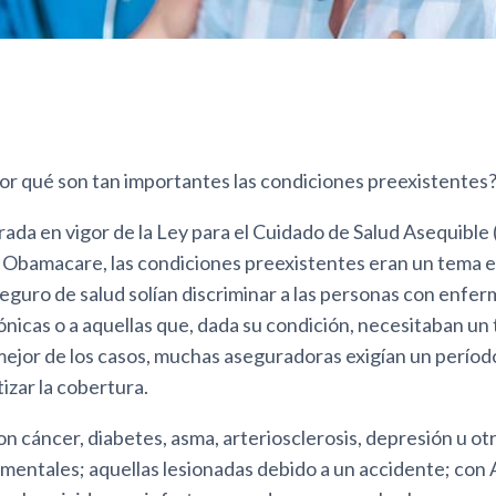
r qué son tan importantes las condiciones preexistentes
rada en vigor de la Ley para el Cuidado de Salud Asequible
Obamacare, las condiciones preexistentes eran un tema e
eguro de salud solían discriminar a las personas con enfe
ónicas o a aquellas que, dada su condición, necesitaban un
mejor de los casos, muchas aseguradoras exigían un períod
izar la cobertura.
n cáncer, diabetes, asma, arteriosclerosis, depresión u ot
entales; aquellas lesionadas debido a un accidente; con 