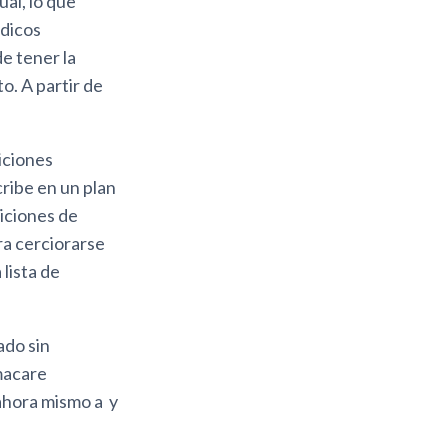
al, lo que
édicos
e tener la
o. A partir de
iciones
cribe en un plan
iciones de
ra cerciorarse
 lista de
ado sin
macare
ahora mismo a y