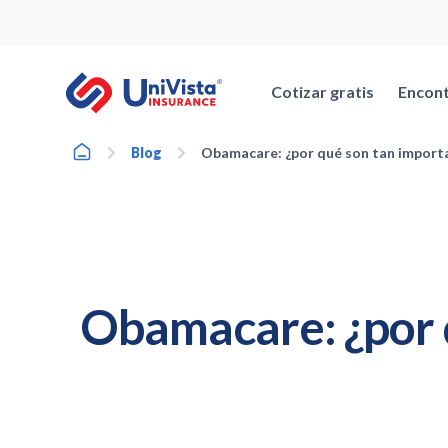
Ir
al
contenido
Cotizar gratis
Encont
Home
Blog
Obamacare: ¿por qué son tan importa
Obamacare: ¿por q