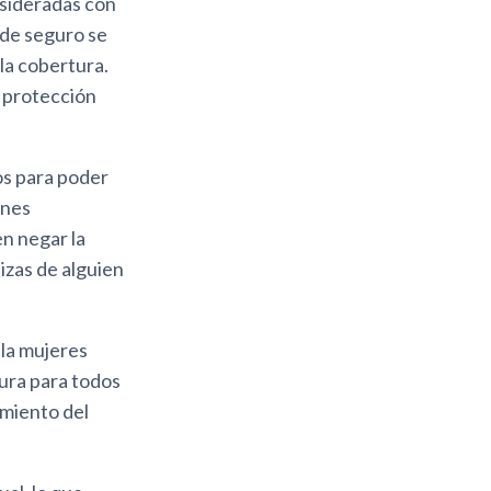
nsideradas con
 de seguro se
la cobertura.
 protección
os para poder
ones
n negar la
izas de alguien
 la mujeres
ura para todos
imiento del