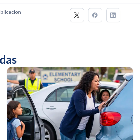
blicacion
das