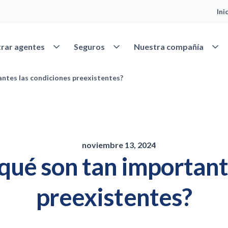
Ini
Abrir Encontrar agentes
Abrir Seguros
Abrir
rar agentes
Seguros
Nuestra compañía
ntes las condiciones preexistentes?
noviembre 13, 2024
ué son tan important
preexistentes?