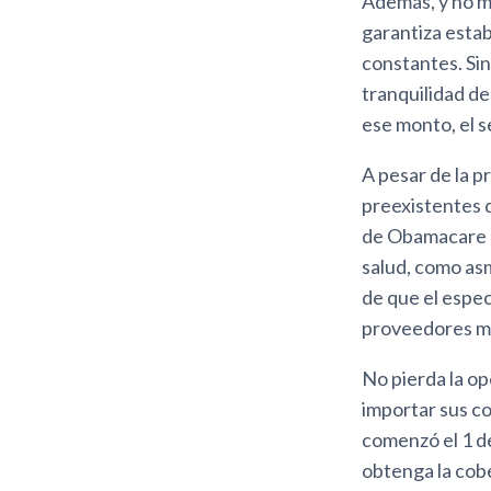
Además, y no m
garantiza estab
constantes. Sin
tranquilidad de
ese monto, el 
A pesar de la p
preexistentes d
de Obamacare d
salud, como as
de que el especi
proveedores mé
No pierda la o
importar sus co
comenzó el 1 d
obtenga la cobe