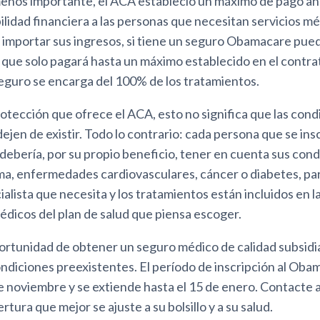
enos importante, el ACA estableció un máximo de pago anu
ilidad financiera a las personas que necesitan servicios m
 importar sus ingresos, si tiene un seguro Obamacare pued
 que solo pagará hasta un máximo establecido en el contrat
seguro se encarga del 100% de los tratamientos.
rotección que ofrece el ACA, esto no significa que las cond
ejen de existir. Todo lo contrario: cada persona que se ins
ebería, por su propio beneficio, tener en cuenta sus cond
ma, enfermedades cardiovasculares, cáncer o diabetes, pa
alista que necesita y los tratamientos están incluidos en la
dicos del plan de salud que piensa escoger.
portunidad de obtener un seguro médico de calidad subsidi
ndiciones preexistentes. El período de inscripción al Oba
e noviembre y se extiende hasta el 15 de enero. Contacte 
rtura que mejor se ajuste a su bolsillo y a su salud.