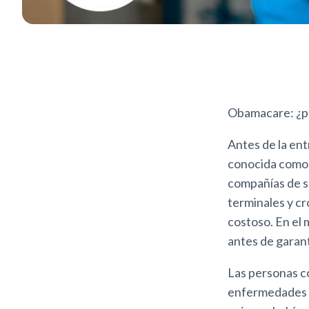
Obamacare: ¿po
Antes de la ent
conocida como 
compañías de s
terminales y cr
costoso. En el 
antes de garant
Las personas co
enfermedades m