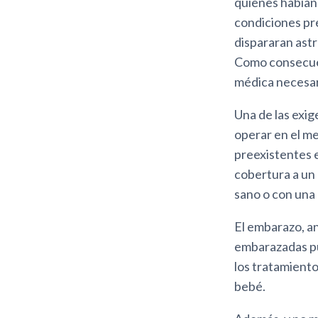
quienes habían 
condiciones pre
dispararan ast
Como consecuen
médica necesar
Una de las exi
operar en el me
preexistentes e
cobertura a un 
sano o con una 
El embarazo, a
embarazadas pu
los tratamiento
bebé.