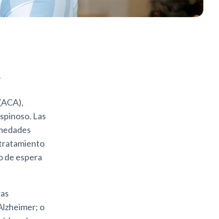
?
 (ACA),
spinoso. Las
rmedades
 tratamiento
o de espera
ras
Alzheimer; o