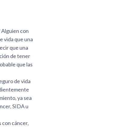
 Alguien con
e vida que una
ecir que una
pción de tener
obable que las
eguro de vida
ndientemente
imiento, ya sea
áncer, SIDA u
s con cáncer,