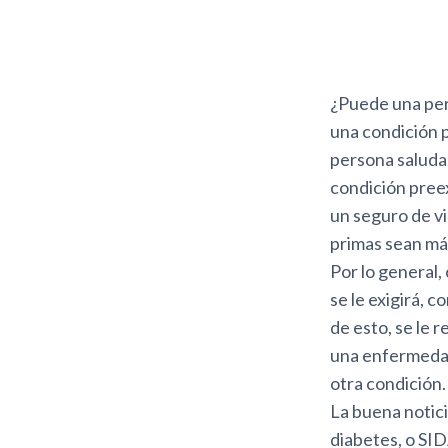
¿Puede una per
una condición 
persona saludab
condición preex
un seguro de v
primas sean má
Por lo general,
se le exigirá,
de esto, se le 
una enfermedad 
otra condición.
La buena notici
diabetes, o SID