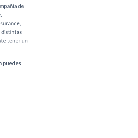
ompañía de
.
nsurance,
 distintas
te tener un
n puedes